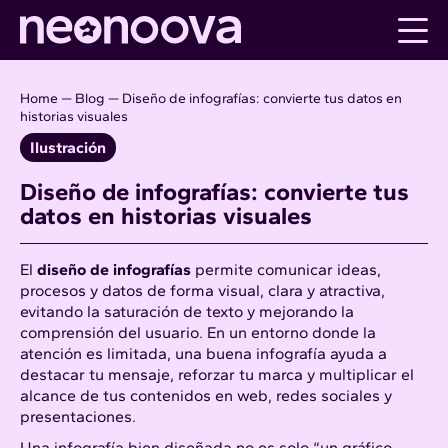
Skip
to
content
Home
—
Blog
—
Diseño de infografías: convierte tus datos en
historias visuales
Ilustración
Diseño de infografías: convierte tus
datos en historias visuales
El
diseño de infografías
permite comunicar ideas,
procesos y datos de forma visual, clara y atractiva,
evitando la saturación de texto y mejorando la
comprensión del usuario. En un entorno donde la
atención es limitada, una buena infografía ayuda a
destacar tu mensaje, reforzar tu marca y multiplicar el
alcance de tus contenidos en web, redes sociales y
presentaciones.
Una infografía bien diseñada no es solo “un gráfico