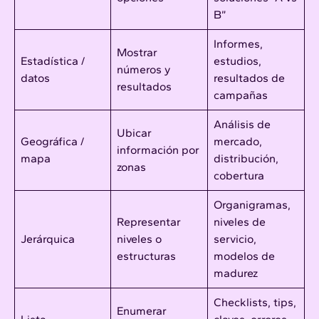
B”
Informes,
Mostrar
Estadística /
estudios,
números y
datos
resultados de
resultados
campañas
Análisis de
Ubicar
Geográfica /
mercado,
información por
mapa
distribución,
zonas
cobertura
Organigramas,
Representar
niveles de
Jerárquica
niveles o
servicio,
estructuras
modelos de
madurez
Checklists, tips,
Enumerar