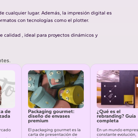
sde cualquier lugar. Además, la impresión digital es
rmatos con tecnologías como el plotter.
e calidad
, ideal para proyectos dinámicos y
ntes.
ta de
Packaging gourmet:
¿Qué es el
izada
diseño de envases
rebranding? Guía
premium
completa
ercado
El packaging gourmet es la
En un mundo empresa
carta de presentación de
constante evolución,