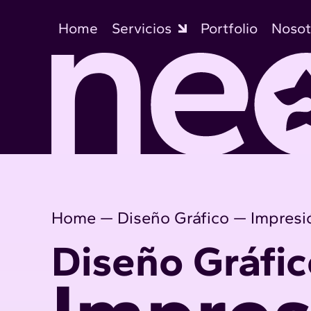
Skip
to
Home
Servicios
Portfolio
Nosot
content
Home
—
Diseño Gráfico
—
Impresi
Diseño Gráfic