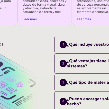
aja para
comunicar ideas, procesos y
artesanales, una eti
datos de forma visual, clara
de cerveza personal
ue un
y atractiva, evitando la
es simplemente un
saturación de texto y mej...
elemento decorativo. S
Leer más
Leer más
os.
¿Qué incluye vuestro
1
¿Qué ventajas tiene l
2
sistemas?
¿Qué tipo de materia
3
¿Puedo encargar solo
4
hecho?