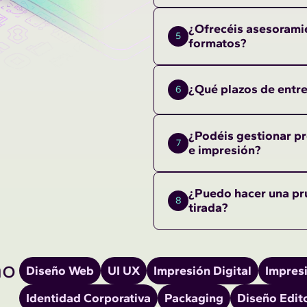
¿Ofrecéis asesorami
5
formatos?
¿Qué plazos de entre
6
¿Podéis gestionar p
7
e impresión?
¿Puedo hacer una pru
8
tirada?
ño
Diseño Web
UI UX
Impresión Digital
Impres
Identidad Corporativa
Packaging
Diseño Edito