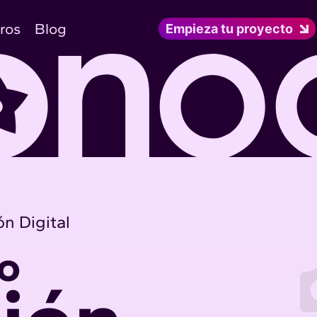
ros
Blog
Empieza tu proyecto
ón Digital
o