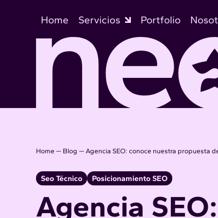
Skip
to
Home
Servicios
Portfolio
Nosot
content
Home
—
Blog
—
Agencia SEO: conoce nuestra propuesta d
Seo Técnico
Posicionamiento SEO
Agencia SEO: