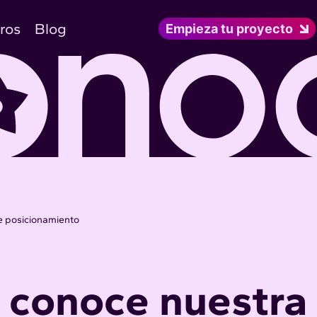
ros
Blog
Empieza tu proyecto
e posicionamiento
 conoce nuestra