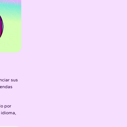
nciar sus
iendas
do por
 idioma,