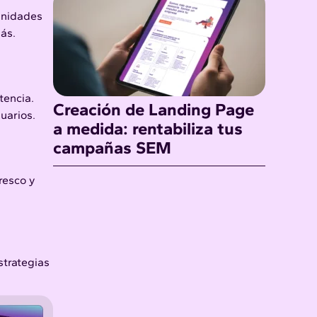
tunidades
ás.
tencia.
Creación de Landing Page
uarios.
a medida: rentabiliza tus
campañas SEM
resco y
strategias