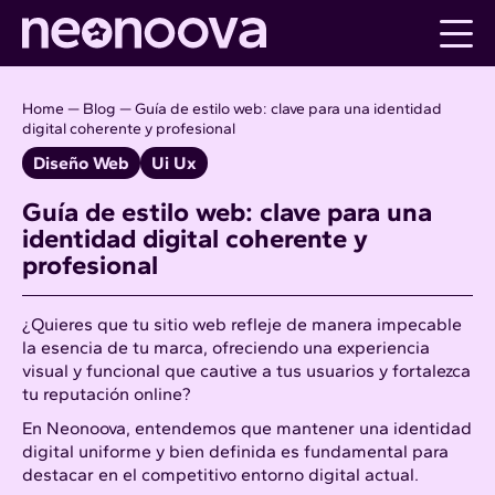
Skip
to
content
Home
—
Blog
—
Guía de estilo web: clave para una identidad
digital coherente y profesional
Diseño Web
Ui Ux
Guía de estilo web: clave para una
identidad digital coherente y
profesional
¿Quieres que tu sitio web refleje de manera impecable
la esencia de tu marca, ofreciendo una experiencia
visual y funcional que cautive a tus usuarios y fortalezca
tu reputación online?
En Neonoova, entendemos que mantener una
identidad
digital uniforme
y bien definida es fundamental para
destacar en el competitivo entorno digital actual.